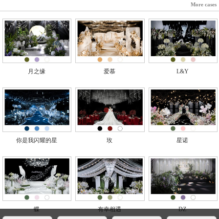
More cases
月之缘
爱慕
L&Y
你是我闪耀的星
玫
星诺
蝶
有幸相遇
DZ