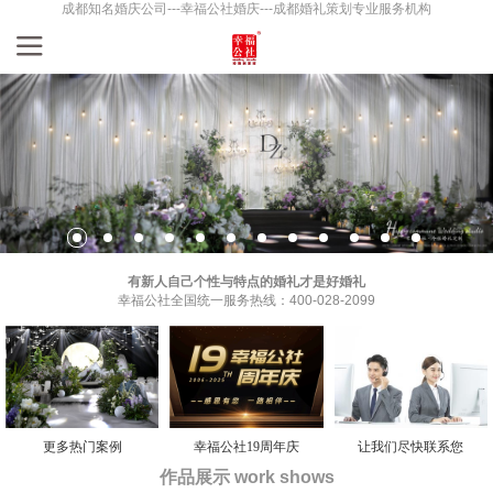
成都知名婚庆公司---幸福公社婚庆---成都婚礼策划专业服务机构
有新人自己个性与特点的婚礼才是好婚礼
幸福公社全国统一服务热线：400-028-2099
更多热门案例
幸福公社19周年庆
让我们尽快联系您
作品展示 work shows