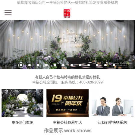
成都知名婚庆公司---幸福公社婚庆---成都婚礼策划专业服务机构
有新人自己个性与特点的婚礼才是好婚礼
幸福公社全国统一服务热线：400-028-2099
更多热门案例
幸福公社19周年庆
让我们尽快联系您
作品展示 work shows