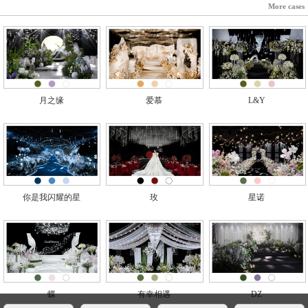
More cases
月之缘
爱慕
L&Y
你是我闪耀的星
玫
星诺
蝶
有幸相遇
DZ