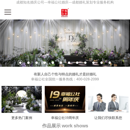
成都知名婚庆公司---幸福公社婚庆---成都婚礼策划专业服务机构
有新人自己个性与特点的婚礼才是好婚礼
幸福公社全国统一服务热线：400-028-2099
更多热门案例
幸福公社19周年庆
让我们尽快联系您
作品展示 work shows