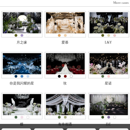
More cases
月之缘
爱慕
L&Y
你是我闪耀的星
玫
星诺
蝶
有幸相遇
DZ