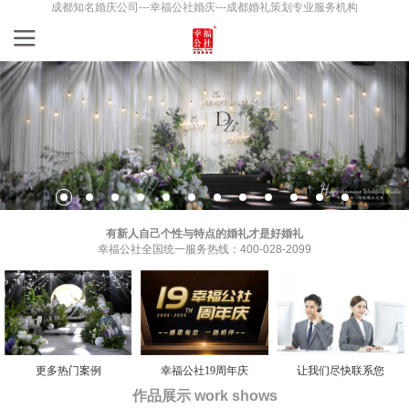
成都知名婚庆公司---幸福公社婚庆---成都婚礼策划专业服务机构
有新人自己个性与特点的婚礼才是好婚礼
幸福公社全国统一服务热线：400-028-2099
更多热门案例
幸福公社19周年庆
让我们尽快联系您
作品展示 work shows