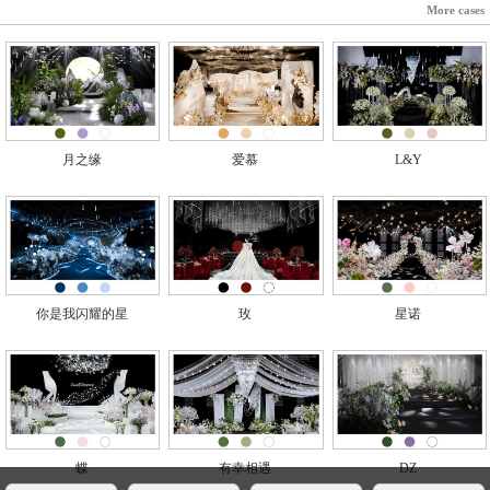
More cases
月之缘
爱慕
L&Y
你是我闪耀的星
玫
星诺
蝶
有幸相遇
DZ