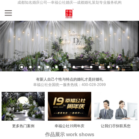
成都知名婚庆公司---幸福公社婚庆---成都婚礼策划专业服务机构
有新人自己个性与特点的婚礼才是好婚礼
幸福公社全国统一服务热线：400-028-2099
更多热门案例
幸福公社19周年庆
让我们尽快联系您
作品展示 work shows