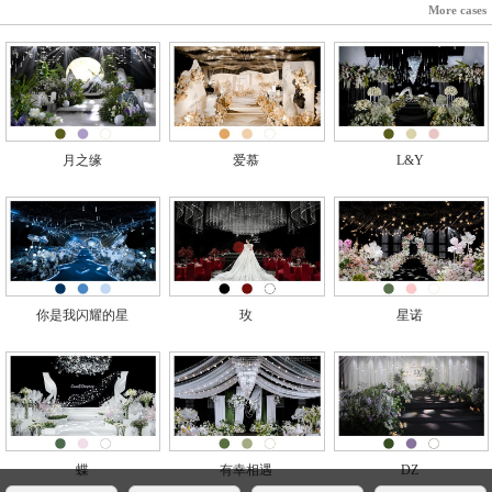
More cases
月之缘
爱慕
L&Y
你是我闪耀的星
玫
星诺
蝶
有幸相遇
DZ