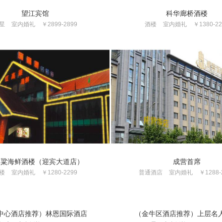
望江宾馆
科华廊桥酒楼
星
室内婚礼
￥2899-2899
酒楼
室内婚礼
￥1380-22
高粱海鲜酒楼（迎宾大道店）
成营首席
楼
室内婚礼
￥1280-2299
普通酒店
室内婚礼
￥1288-