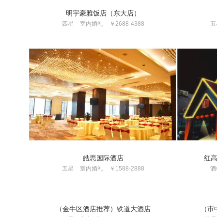
明宇豪雅饭店（东大店）
四星
室内婚礼
￥2688-4388
五
皓思国际酒店
红
五星
室内婚礼
￥1588-2888
酒