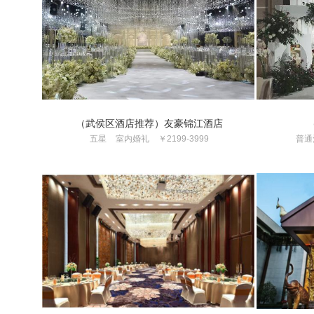
（武侯区酒店推荐）友豪锦江酒店
五星
室内婚礼
￥2199-3999
普通