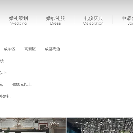
婚礼策划
婚纱礼服
礼仪庆典
申请
Wedding
Dress
Celebration
Jo
成华区
高新区
成都周边
楼
桌以上
0元
4000元以上
外婚礼