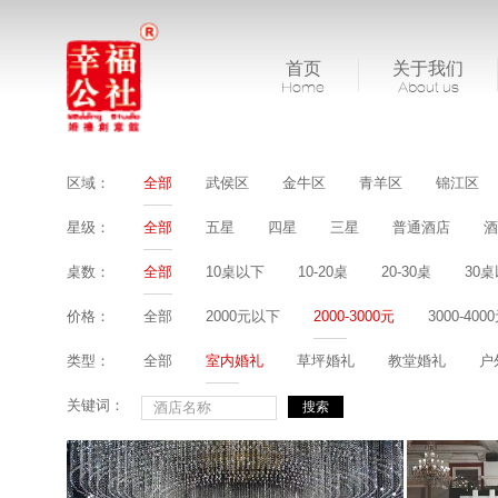
首页
关于我们
Home
About us
区域：
全部
武侯区
金牛区
青羊区
锦江区
星级：
全部
五星
四星
三星
普通酒店
酒
桌数：
全部
10桌以下
10-20桌
20-30桌
30
价格：
全部
2000元以下
2000-3000元
3000-400
类型：
全部
室内婚礼
草坪婚礼
教堂婚礼
户
关键词：