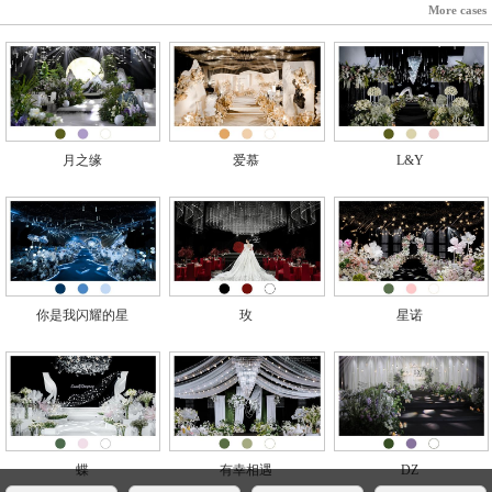
More cases
月之缘
爱慕
L&Y
你是我闪耀的星
玫
星诺
蝶
有幸相遇
DZ