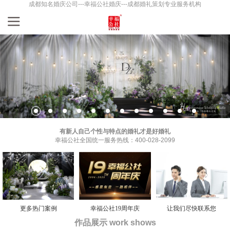
成都知名婚庆公司---幸福公社婚庆---成都婚礼策划专业服务机构
有新人自己个性与特点的婚礼才是好婚礼
幸福公社全国统一服务热线：400-028-2099
更多热门案例
幸福公社19周年庆
让我们尽快联系您
作品展示 work shows